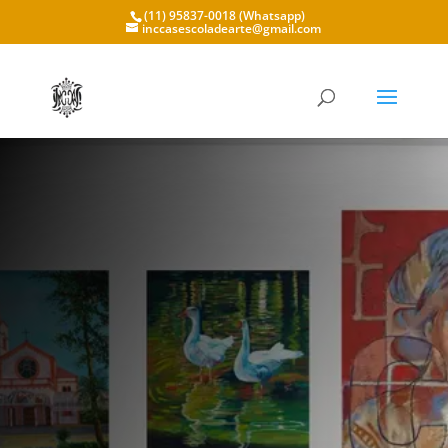
(11) 95837-0018 (Whatsapp)
inccasescoladearte@gmail.com
EM CONSTRUÇÃO