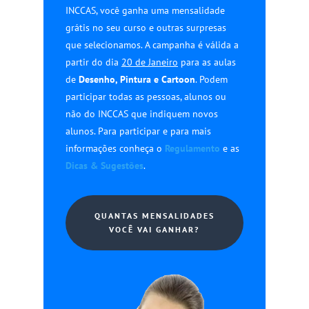
INCCAS, você ganha uma mensalidade
grátis no seu curso e outras surpresas
que selecionamos. A campanha é válida a
partir do dia
20 de Janeiro
para as aulas
de
Desenho, Pintura e Cartoon
. Podem
participar todas as pessoas, alunos ou
não do INCCAS que indiquem novos
alunos. Para participar e para mais
informações conheça o
Regulamento
e as
Dicas & Sugestões
.
QUANTAS MENSALIDADES
VOCÊ VAI GANHAR?